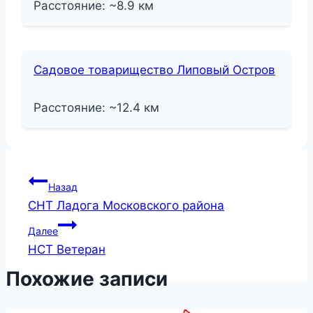
Расстояние: ~8.9 км
Садовое товарищество Липовый Остров
Расстояние: ~12.4 км
Навигация
Назад
СНТ Ладога Московского района
по
Далее
записям
НСТ Ветеран
Похожие записи