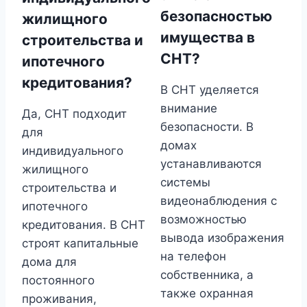
безопасностью
жилищного
имущества в
строительства и
СНТ?
ипотечного
кредитования?
В СНТ уделяется
внимание
Да, СНТ подходит
безопасности. В
для
домах
индивидуального
устанавливаются
жилищного
системы
строительства и
видеонаблюдения с
ипотечного
возможностью
кредитования. В СНТ
вывода изображения
строят капитальные
на телефон
дома для
собственника, а
постоянного
также охранная
проживания,